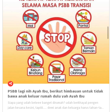
PSBB lagi nih Ayah Ibu, berikut himbauan untuk tidak
bawa anak keluar rumah dulu yah Ayah Ibu
Siapa yang udah beteee banget dirumah? udah berkhayal pengen
jalan kesana kesini, tapiiii..... demi anak dan keluarga harus tahan-tahan ya Termasuk kalau ke supermarket diusahain banget ngga bawa anak, bahkan kadang sendiri aja biar resikonya makin kecil