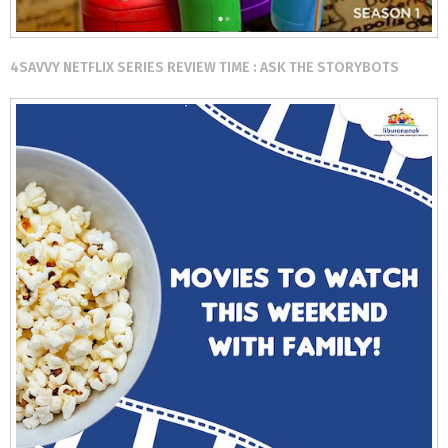
4SAVVY NETFLIX SERIES REVIEW TIME : ASK THE STORYBOTS