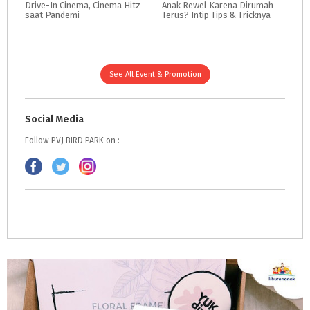
Drive-In
Cinema,
Cinema
Hitz
Anak
Rewel
Karena
Dirumah
saat
Pandemi
Terus?
Intip
Tips
&
Tricknya
See All Event & Promotion
Social Media
Follow PVJ BIRD PARK on :