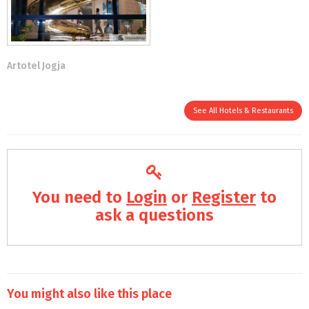
Artotel Jogja
See All Hotels & Restaurants
You need to
Login
or
Register
to
ask a questions
You might also like this place